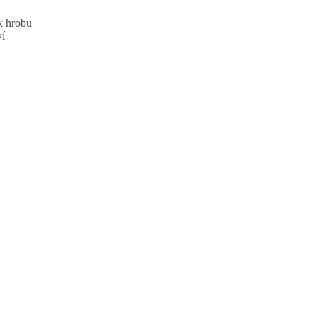
k hrobu
ví