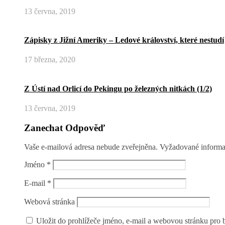
13 června, 2019
Zápisky z Jižní Ameriky – Ledové království, které nestudí
17 března, 2020
Z Ústí nad Orlicí do Pekingu po železných nitkách (1/2)
13 června, 2019
Zanechat Odpověď
Vaše e-mailová adresa nebude zveřejněna.
Vyžadované informa
Jméno
*
E-mail
*
Webová stránka
Uložit do prohlížeče jméno, e-mail a webovou stránku pro