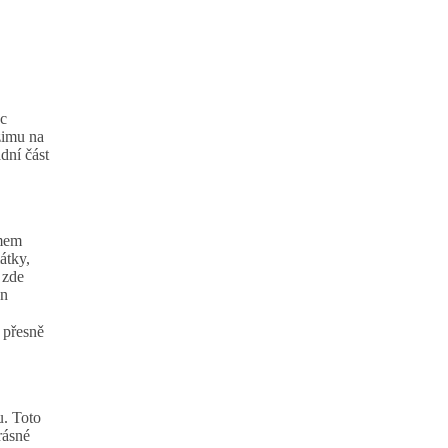
ec
zimu na
dní část
omem
átky,
 zde
en
, přesně
u. Toto
rásné