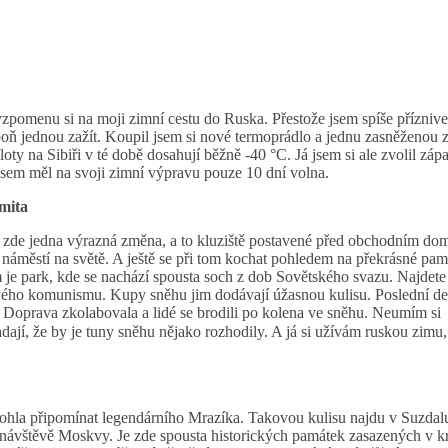
zpomenu si na moji zimní cestu do Ruska. Přestože jsem spíše přízniv
spoň jednou zažít. Koupil jsem si nové termoprádlo a jednu zasněženou 
y na Sibiři v té době dosahují běžně -40 °C. Já jsem si ale zvolil zápa
c jsem měl na svoji zimní výpravu pouze 10 dní volna.
amita
e zde jedna výrazná změna, a to kluziště postavené před obchodním d
 náměstí na světě. A ještě se při tom kochat pohledem na překrásné pam
e park, kde se nachází spousta soch z dob Sovětského svazu. Najdete
ového komunismu. Kupy sněhu jim dodávají úžasnou kulisu. Poslední d
. Doprava zkolabovala a lidé se brodili po kolena ve sněhu. Neumím si
padají, že by je tuny sněhu nějako rozhodily. A já si užívám ruskou zimu
ohla připomínat legendárního Mrazíka. Takovou kulisu najdu v Suzdal
ávštěvě Moskvy. Je zde spousta historických památek zasazených v k