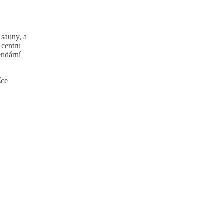
 sauny, a
 centru
endární
šce