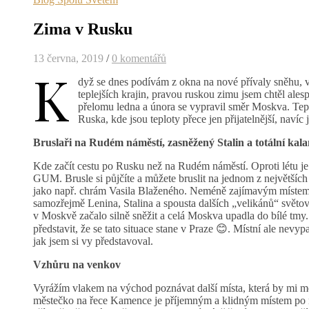
Zima v Rusku
13 června, 2019
/
0 komentářů
K
dyž se dnes podívám z okna na nové přívaly sněhu, v
teplejších krajin, pravou ruskou zimu jsem chtěl ale
přelomu ledna a února se vypravil směr Moskva. Teplot
Ruska, kde jsou teploty přece jen přijatelnější, naví
Bruslaři na Rudém náměstí, zasněžený Stalin a totální kal
Kde začít cestu po Rusku než na Rudém náměstí. Oproti létu j
GUM. Brusle si půjčíte a můžete bruslit na jednom z největších
jako např. chrám Vasila Blaženého. Neméně zajímavým místem j
samozřejmě Lenina, Stalina a spousta dalších „velikánů“ svět
v Moskvě začalo silně sněžit a celá Moskva upadla do bílé tmy
představit, že se tato situace stane v Praze 😊. Místní ale nevy
jak jsem si vy představoval.
Vzhůru na venkov
Vyrážím vlakem na východ poznávat další místa, která by mi m
městečko na řece Kamence je příjemným a klidným místem po n