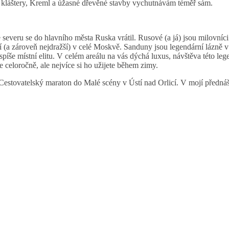
jší kláštery, Kreml a úžasné dřevěné stavby vychutnávám téměř sám.
severu se do hlavního města Ruska vrátil. Rusové (a já) jsou milovníci
ší (a zároveň nejdražší) v celé Moskvě. Sanduny jsou legendární lázně v
píše místní elitu. V celém areálu na vás dýchá luxus, návštěva této leg
 celoročně, ale nejvíce si ho užijete během zimy.
 Cestovatelský maraton do Malé scény v Ústí nad Orlicí. V mojí předná