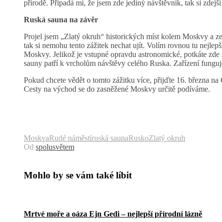
přírodě. Připadá mi, že jsem zde jediný návštěvník, tak si zde
Ruská sauna na závěr
Projel jsem „Zlatý okruh“ historických míst kolem Moskvy a ze 
tak si nemohu tento zážitek nechat ujít. Volím rovnou tu nejlep
Moskvy. Jelikož je vstupné opravdu astronomické, potkáte zde s
sauny patří k vrcholům návštěvy celého Ruska. Zařízení funguje
Pokud chcete vědět o tomto zážitku více, přijďte 16. března na
Cesty na východ se do zasněžené Moskvy určitě podíváme.
Moskva
Rudé náměstí
ruská sauna
Rusko
Zlatý okruh
Od
spolusvětem
Mohlo by se vám také líbit
Mrtvé moře a oáza Ejn Gedi – nejlepší přírodní lázně